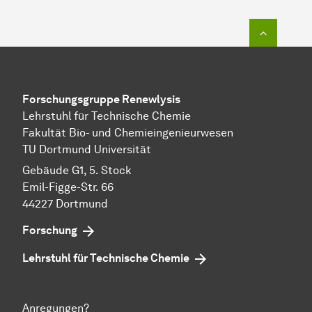
Zum Seit
Forschungsgruppe Renewlysis
Lehrstuhl für Technische Chemie
Fakultät Bio- und Chemieingenieurwesen
TU Dortmund Universität
Gebäude G1, 5. Stock
Emil-Figge-Str. 66
44227 Dort­mund
Forschung
Lehrstuhl für Technische Chemie
Anregungen?